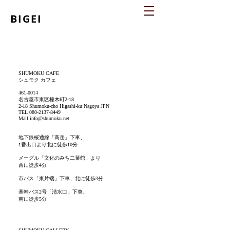
BIGEI
SHUMOKU CAFE
シュモク カフェ
461-0014
名古屋市東区橦木町2-18
2
-18 Shumoku-cho Higashi-ku Nagoya JPN
TEL
080-2137-8449
Mail
info@shumoku.net
地下鉄桜通線「高岳」下車、
1番出口より北に徒歩10分
メーグル「文化のみち二葉館」より
西に徒歩4分
市バス「東片端」下車、北に徒歩3分
基幹バス2号「清水口」下車、
南に徒歩5分