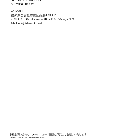
SHUMOKU GALLERY
VIEWING ROOM
461-0011
愛知県名古屋市東区白壁4-25-112
4-25-112 Shirakabe-cho,Higashi-ku,Nagoya JPN
Mail
info@shumoku.net
​各種お問い合わせ、メールニュース購読は下記よりお願いいたします。
please contact us from below form