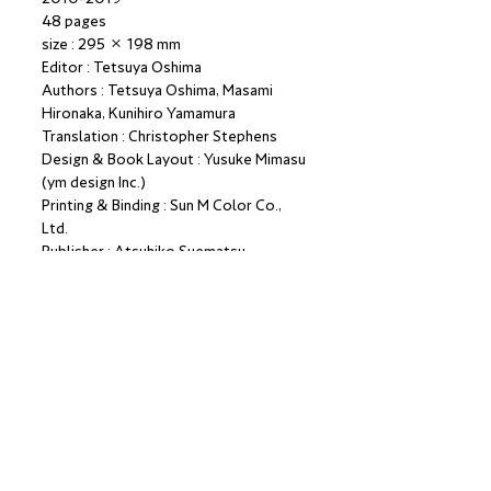
48 pages
size : 295 × 198 mm
Editor : Tetsuya Oshima
Authors : Tetsuya Oshima, Masami
Hironaka, Kunihiro Yamamura
Translation : Christopher Stephens
Design & Book Layout : Yusuke Mimasu
(ym design Inc.)
Printing & Binding : Sun M Color Co.,
Ltd.
Publisher : Atsuhiko Suematsu
Published by
SHUMOKU GALLERY
山村國晶 / デイリー・ペインティング
2010-2019
全48ページ
29.3×19.8cm
編者 : 大島徹也
著者 : 大島徹也、弘中正美、山村國晶
翻訳 : クリストファー・スティヴンズ