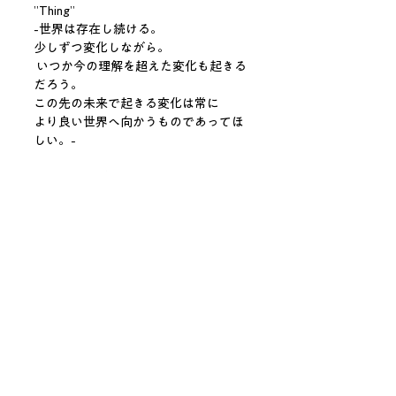
”Thing”
-世界は存在し続ける。
少しずつ変化しながら。
いつか今の理解を超えた変化も起きる
だろう。
この先の未来で起きる変化は常に
より良い世界へ向かうものであってほ
しい。-
昨年の個展「Things Never Stays」
で、変化する林檎の作品群を発表した
横山惇亮による、初のマルチプル作品
です。
本作は、THINGシリーズの出発点を示
すものとして制作されました。
立方体の内部には、シリーズの象徴で
あるリンゴが静かに潜んでいます。
それは、やがて多様なイメージへと展
開していく純粋な可能性であり、「変
化」という静かな力を内包していま
す。